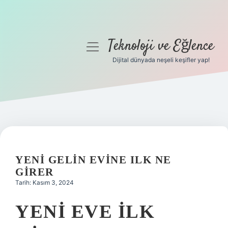
Teknoloji ve Eğlence
menüyü
aç
Dijital dünyada neşeli keşifler yap!
Anasayfa
Gizlilik Politikası
Yasal Uyarı
Hakkımızda
YENI GELIN EVINE ILK NE
GIRER
Tarih: Kasım 3, 2024
YENI EVE ILK